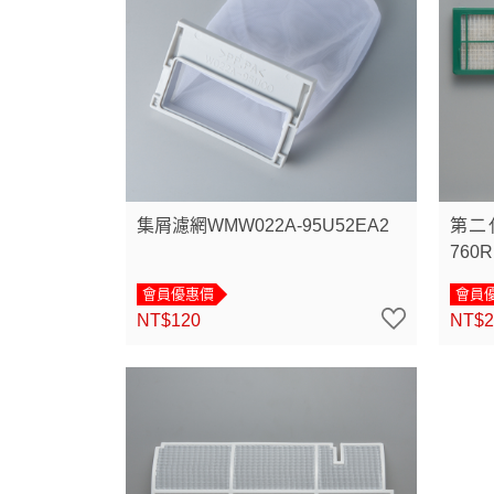
集屑濾網WMW022A-95U52EA2
第二代
760R
會員優惠價
會員
NT$120
NT$2