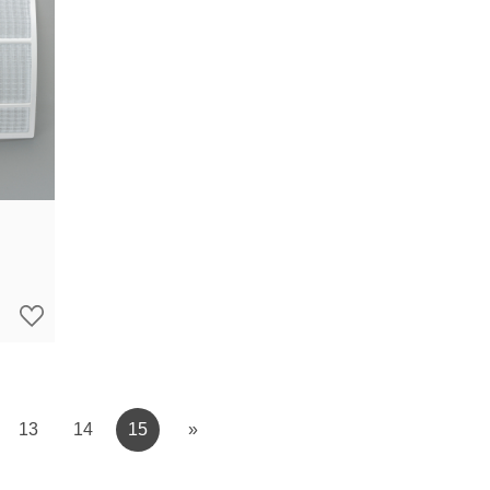
13
14
15
»