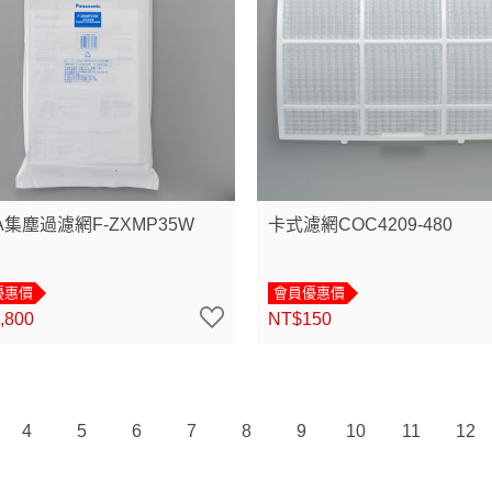
A集塵過濾網F-ZXMP35W
卡式濾網COC4209-480
優惠價
會員優惠價
,800
NT$150
4
5
6
7
8
9
10
11
12