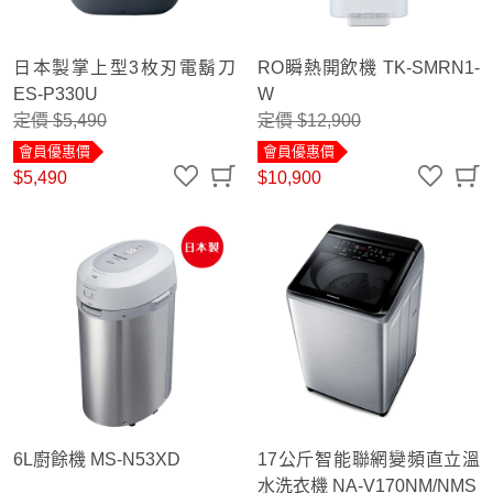
日本製掌上型3枚刃電鬍刀
RO瞬熱開飲機 TK-SMRN1-
ES-P330U
W
定價 $5,490
定價 $12,900
會員優惠價
會員優惠價
$5,490
$10,900
6L廚餘機 MS-N53XD
17公斤智能聯網變頻直立溫
水洗衣機 NA-V170NM/NMS