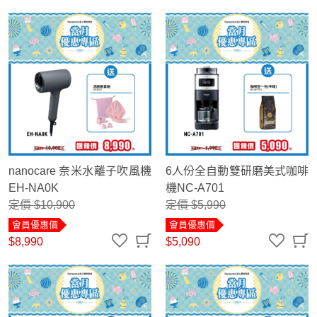
nanocare 奈米水離子吹風機
6人份全自動雙研磨美式咖啡
EH-NA0K
機NC-A701
定價 $10,900
定價 $5,990
會員優惠價
會員優惠價
$8,990
$5,090