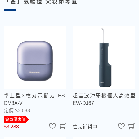
「爸」氣獻禮 父親節專區
掌上型3枚刃電鬍刀 ES-
超音波沖牙機個人高效型
CM3A-V
EW-DJ67
定價 $3,688
會員優惠價
$3,288
售完補貨中