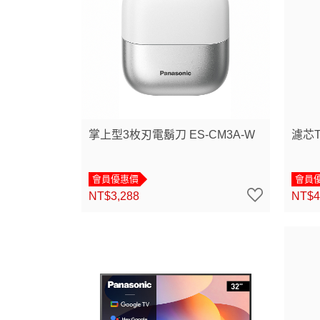
掌上型3枚刃電鬍刀 ES-CM3A-W
濾芯T
會員優惠價
會員
NT$3,288
NT$4