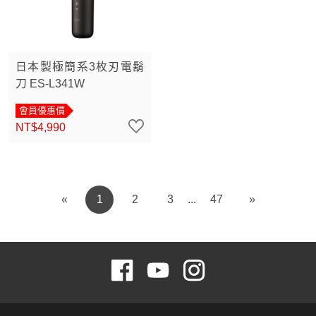
日本製極簡系3枚刃電鬍
刀 ES-L341W
會員優惠價
NT$4,990
«
1
2
3
47
»