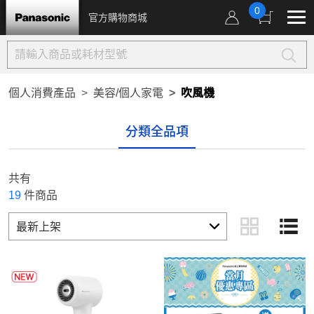
0
官方購物商城
個人消費產品
美容/個人家電
吹風機
分類全品項
共有
19
件商品