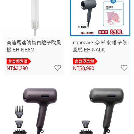
高速馬達礦物負離子吹風
nanocare 奈米水離子吹
機 EH-NE8M
風機 EH-NA0K
會員優惠價
會員優惠價
NT$3,290
NT$8,990