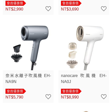
會員優惠價
會員優惠價
NT$2,990
NT$3,690
奈米水離子吹風機 EH-
nanocare 吹風機 EH-
NA9N
NA0J
會員優惠價
會員優惠價
NT$5,790
NT$8,990