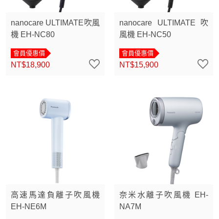
nanocare ULTIMATE吹風
nanocare ULTIMATE 吹
機 EH-NC80
風機 EH-NC50
會員優惠價
會員優惠價
NT$18,900
NT$15,900
高速馬達負離子吹風機
奈米水離子吹風機 EH-
EH-NE6M
NA7M