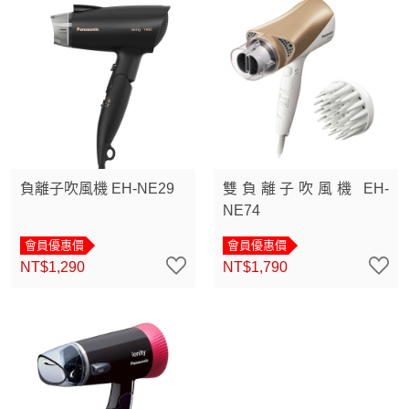
負離子吹風機 EH-NE29
雙負離子吹風機 EH-
NE74
會員優惠價
會員優惠價
NT$1,290
NT$1,790