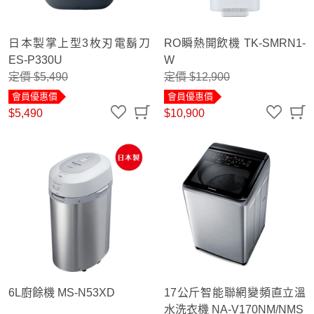
日本製掌上型3枚刃電鬍刀
RO瞬熱開飲機 TK-SMRN1-
ES-P330U
W
定價 $5,490
定價 $12,900
會員優惠價
會員優惠價
$5,490
$10,900
6L廚餘機 MS-N53XD
17公斤智能聯網變頻直立溫
水洗衣機 NA-V170NM/NMS