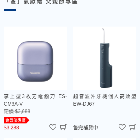
「爸」氣獻禮 父親節專區
掌上型3枚刃電鬍刀 ES-
超音波沖牙機個人高效型
CM3A-V
EW-DJ67
定價 $3,688
會員優惠價
$3,288
售完補貨中