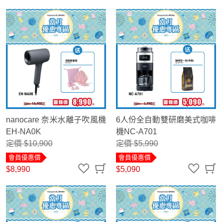
nanocare 奈米水離子吹風機
6人份全自動雙研磨美式咖啡
EH-NA0K
機NC-A701
定價 $10,900
定價 $5,990
會員優惠價
會員優惠價
$8,990
$5,090