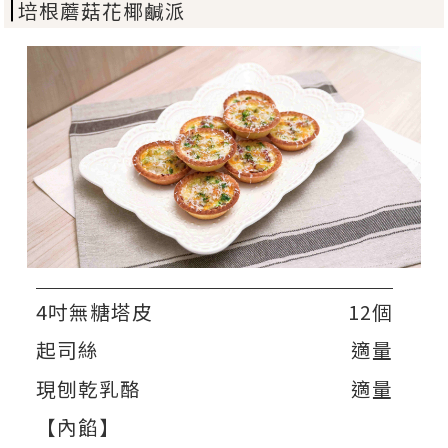
培根蘑菇花椰鹹派
4吋無糖塔皮
12個
起司絲
適量
現刨乾乳酪
適量
【內餡】