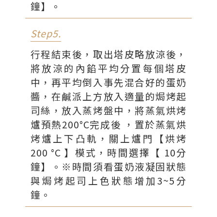
鐘】。
Step5.
行程結束後，取出塔皮略放涼後，
將放涼的內餡平均分置每個塔皮
中，再平均倒入事先混合好的蛋奶
醬，在鹹派上方放入適量的焗烤起
司絲，放入蒸烤盤中，將蒸氣烘烤
爐預熱200°C完成後 ，置於蒸氣烘
烤爐上下凸軌，關上爐門【烘烤
200 °C 】模式，時間選擇【 10分
鐘】。※時間須看蛋奶液凝固狀態
與焗烤起司上色狀態增加3~5分
鐘。