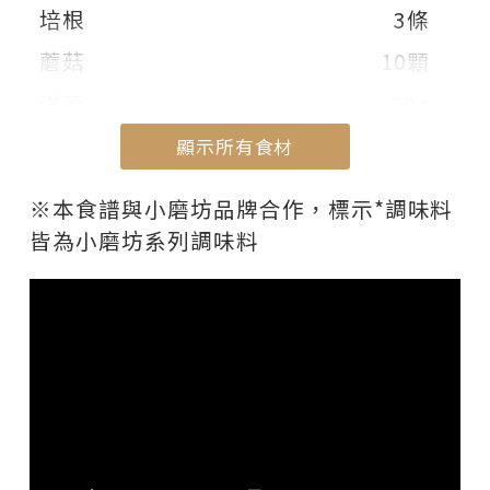
培根
3條
蘑菇
10顆
洋蔥
60g
花椰菜
60g
顯示所有食材
【蛋奶醬】
顯示部份食材
※本食譜與小磨坊品牌合作，標示*調味料
雞蛋
2顆
皆為小磨坊系列調味料
鮮奶
80ml
鮮奶油
100ml
鹽
1/2小匙
【調味料】
*金黃蒜油
10ml
*黑胡椒粉
1小匙