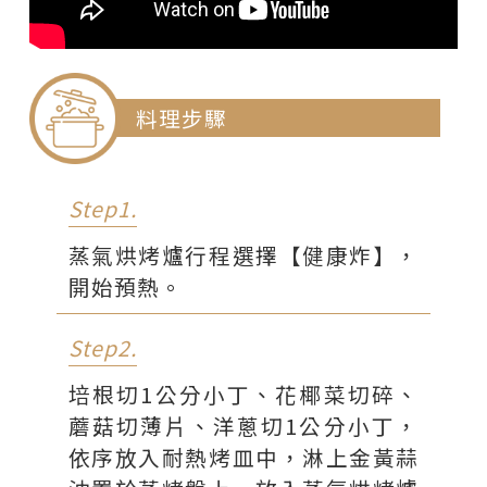
*綜合義大利香草粉
1/2小匙
*香蒜粒
1小匙
料理步驟
Step1.
蒸氣烘烤爐行程選擇【健康炸】，
開始預熱。
Step2.
培根切1公分小丁、花椰菜切碎、
蘑菇切薄片、洋蔥切1公分小丁，
依序放入耐熱烤皿中，淋上金黃蒜