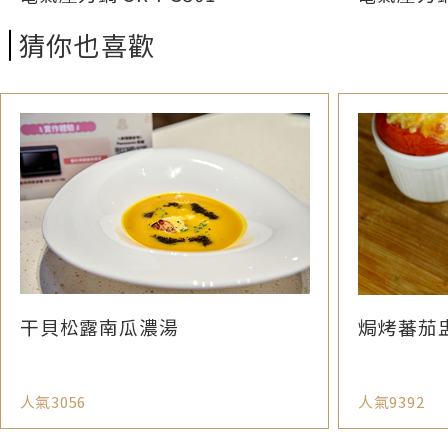
猜你也喜歡
干貝松露南瓜濃湯
焗烤蕃茄
人氣3056
人氣9392