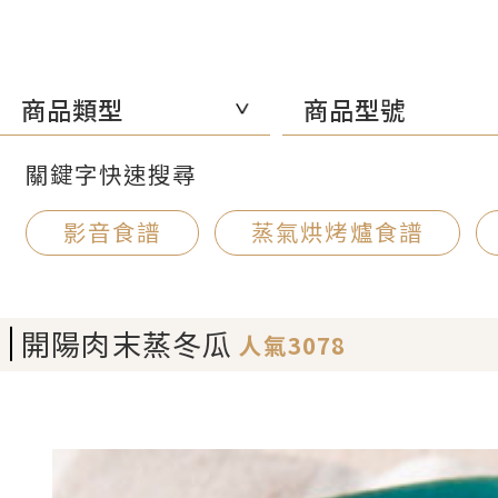
商品類型
商品型號
關鍵字快速搜尋
影音食譜
蒸氣烘烤爐食譜
開陽肉末蒸冬瓜
人氣3078