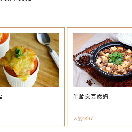
牛腩臭豆腐鍋
盅
人氣4407