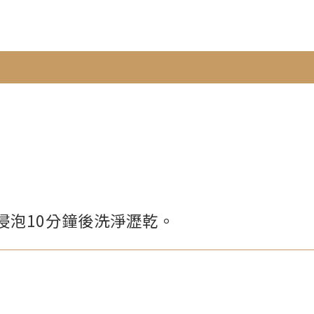
浸泡10分鐘後洗淨瀝乾。