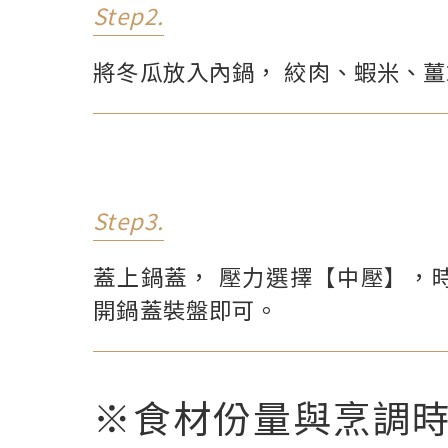
Step2.
將冬瓜放入內鍋， 絞肉、蝦米、
Step3.
蓋上鍋蓋， 壓力選擇【中壓】，
開鍋蓋裝盤即可。
※食材份量與烹調