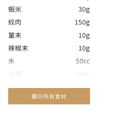
蝦米
30g
絞肉
150g
薑末
10g
辣椒末
10g
水
50cc
米酒
50cc
鹽
1茶匙
顯示所有食材
糖
1/2茶匙
白胡椒粉
1/42茶匙
顯示部份食材
香油
1大匙