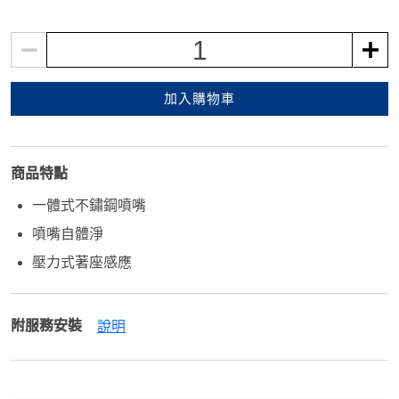
1
加入購物車
商品特點
一體式不鏽鋼噴嘴
噴嘴自體淨
壓力式著座感應
附服務安裝
說明