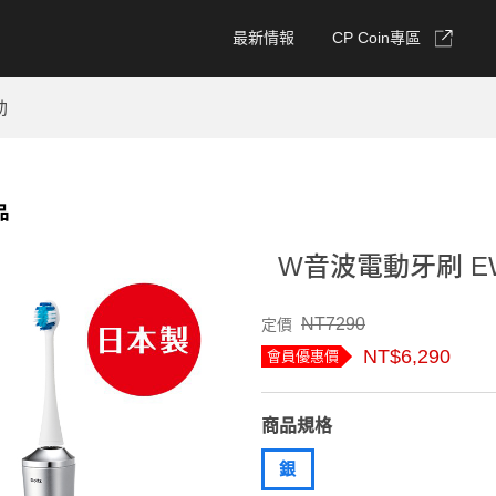
最新情報
CP Coin專區
動
品
W音波電動牙刷 EW
NT7290
定價
NT$6,290
會員優惠價
商品規格
銀