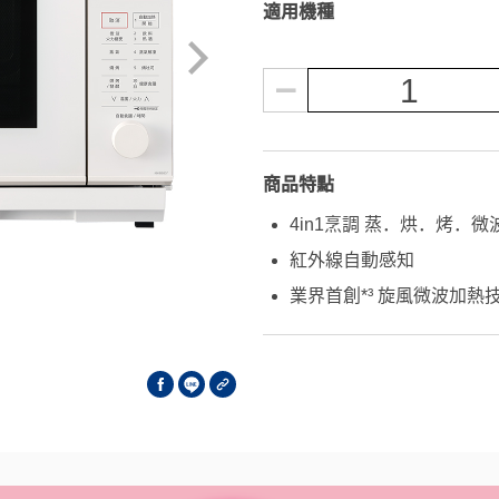
適用機種
1
商品特點
4in1烹調 蒸．烘．烤．微
紅外線自動感知
業界首創*³ 旋風微波加熱