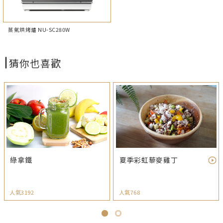
蒸氣烘烤爐 NU-SC280W
猜你也喜歡
綠拿鐵
夏季彩虹藜麥雞丁
人氣3192
人氣768