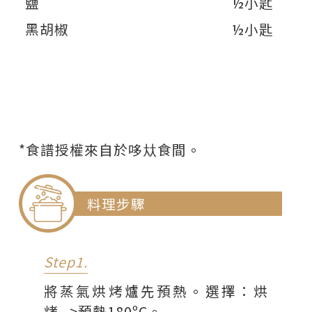
鹽
½小匙
黑胡椒
½小匙
*食譜授權來自於哆夶食間。
料理步驟
Step1.
將蒸氣烘烤爐先預熱。選擇：烘
烤-->預熱180ºC。