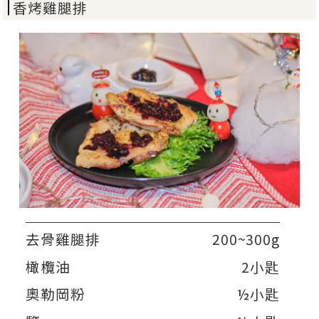
香烤雞腿排
去骨雞腿排
200~300g
橄欖油
2小匙
奧勒岡粉
½小匙