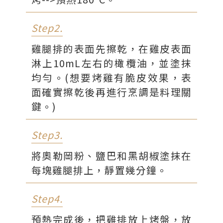
Step2.
雞腿排的表面先擦乾，在雞皮表面
淋上10mL左右的橄欖油，並塗抹
均勻。(想要烤雞有脆皮效果，表
面確實擦乾後再進行烹調是料理關
鍵。)
Step3.
將奧勒岡粉、鹽巴和黑胡椒塗抹在
每塊雞腿排上，靜置幾分鐘。
Step4.
預熱完成後，把雞排放上烤盤，放