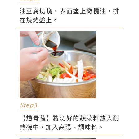
油豆腐切塊，表面塗上橄欖油，排
在燒烤盤上。
Step3.
【燴青蔬】將切好的蔬菜料放入耐
熱碗中，加入高湯、調味料。