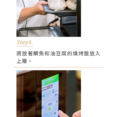
Step5.
將放著鯛魚和油豆腐的燒烤盤放入
上層。