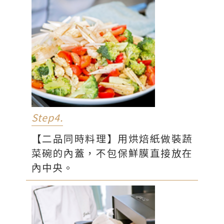
Step4.
【二品同時料理】用烘焙紙做裝蔬
菜碗的內蓋，不包保鮮膜直接放在
內中央。