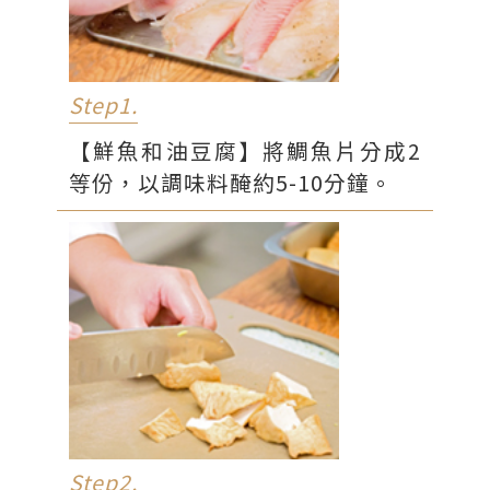
清酒
50cc
味醂
50cc
Step1.
蘋果醋50cc
鹽
5g
【鮮魚和油豆腐】將鯛魚片分成2
等份，以調味料醃約5-10分鐘。
黑胡椒粉
5g
Step2.