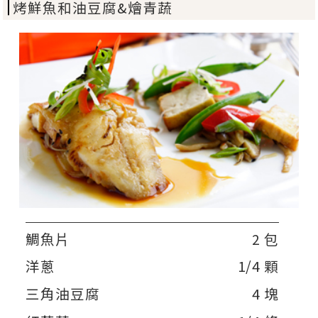
烤鮮魚和油豆腐&燴青蔬
鯛魚片
2 包
洋蔥
1/4 顆
三角油豆腐
4 塊