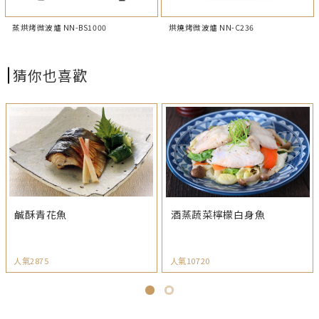
蒸烘烤微波爐 NN-BS1000
烘燒烤微波爐 NN-C236
猜你也喜歡
鹹酥青花魚
酒蒸蔬菜檸檬白身魚
人氣2875
人氣10720