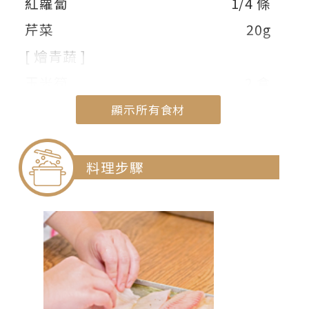
紅蘿蔔
1/4 條
芹菜
20g
[ 燴青蔬 ]
玉米筍
2 盒
杏鮑菇
1 條
顯示所有食材
紅甜椒
1 顆
顯示部份食材
青花菜
1 朵
料理步驟
洋蔥
1/4 顆
紅辣椒
1 條
高湯
適量
[ 調味料 ]
醬油
50cc