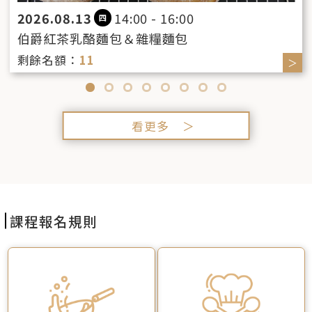
2026.08.13
14:00 - 16:00
四
伯爵紅茶乳酪麵包＆雜糧麵包
剩餘名額：
11
＞
＞
看更多 ＞
課程報名規則