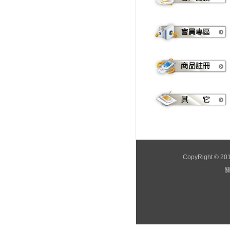
CopyRight © 2
關