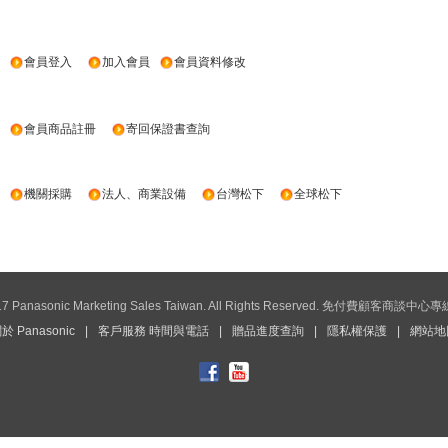
會員登入
加入會員
會員資料修改
會員商品註冊
寄回保證書查詢
機關採購
法人、商業設備
台灣松下
全球松下
017 Panasonic Marketing Sales Taiwan. All Rights Reserved. 免付費顧客商談中心
於 Panasonic
|
客戶服務 時間與電話
|
贈品進度查詢
|
隱私權保護
|
網站地