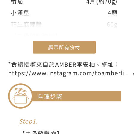
番茄
4片(約70g)
小漢堡
4顆
花生麻辣醬
60g
【去骨雞腿醃料】
是拉差
11g
顯示所有食材
迷迭香
1g
顯示部份食材
*食譜授權來自於AMBER李安柏。網址：
檸檬汁
適量(1~2滴)
https://www.instagram.com/toamberli__
鹽
2g
糖
1g
料理步驟
胡椒
0.5g
taco粉
2g
Step1.
牛奶
4g
【去骨雞腿肉】