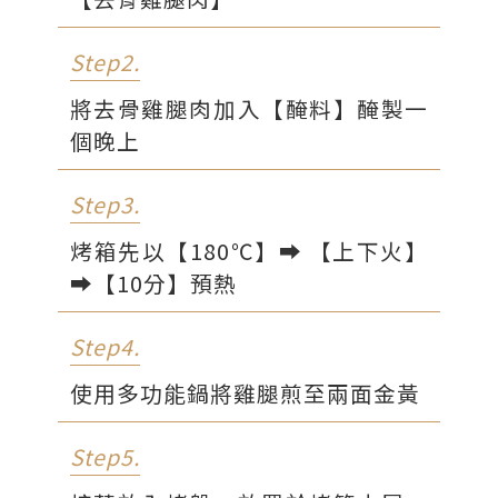
【麻辣花生醬料】
Step2.
花生醬
26g
麻辣醬
9g
將去骨雞腿肉加入【醃料】醃製一
個晚上
墨西哥辣椒碎
6g
蒜泥
1g
Step3.
檸檬汁
1g
烤箱先以【180℃】⮕ 【上下火】
美乃滋
12g
⮕【10分】預熱
常溫水
6mL
Step4.
使用多功能鍋將雞腿煎至兩面金黃
Step5.