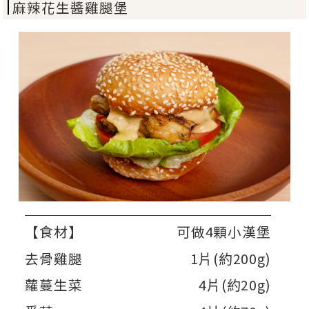
麻辣花生醬雞腿堡
【食材】
可做4顆小漢堡
去骨雞腿
1片(約200g)
蘿蔓生菜
4片(約20g)