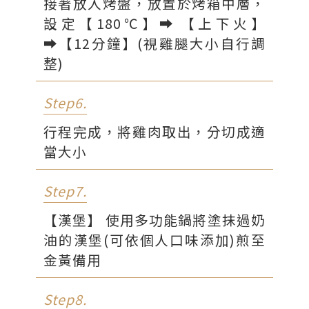
接著放入烤盤，放置於烤箱中層，
設定【180℃】⮕ 【上下火】
⮕【12分鐘】(視雞腿大小自行調
整)
Step6.
行程完成，將雞肉取出，分切成適
當大小
Step7.
【漢堡】 使用多功能鍋將塗抹過奶
油的漢堡(可依個人口味添加)煎至
金黃備用
Step8.