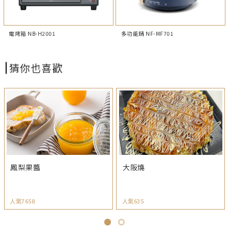
電烤箱 NB-H2001
多功能鍋 NF-MF701
猜你也喜歡
鳳梨果醬
大阪燒
人氣7658
人氣635