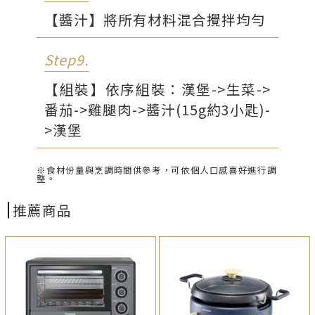
【醬汁】將所有材料混合攪拌均勻
Step9.
【組裝】依序組裝：漢堡->生菜->
番茄->雞腿肉->醬汁(15g約3小匙)-
>漢堡
※食材份量與烹調時間供參考，可依個人口感喜好進行調
整。
推薦商品