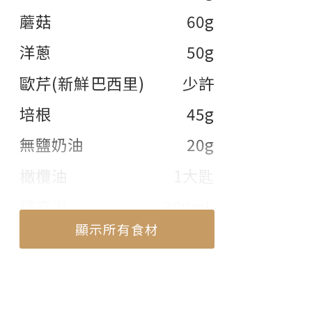
蘑菇
60g
洋蔥
50g
歐芹(新鮮巴西里)
少許
培根
45g
無鹽奶油
20g
橄欖油
1大匙
雞高湯
200mL
顯示所有食材
白葡萄酒
50mL
鮮奶油
100mL
顯示部份食材
松露醬
1大匙