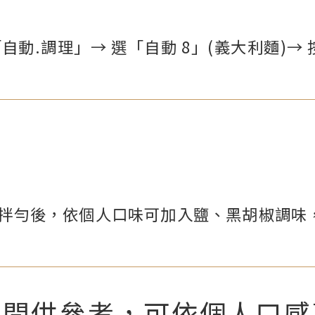
動.調理」→ 選「自動 8」(義大利麵)→ 
熱拌勻後，依個人口味可加入鹽、黑胡椒調味
時間供參考，可依個人口感