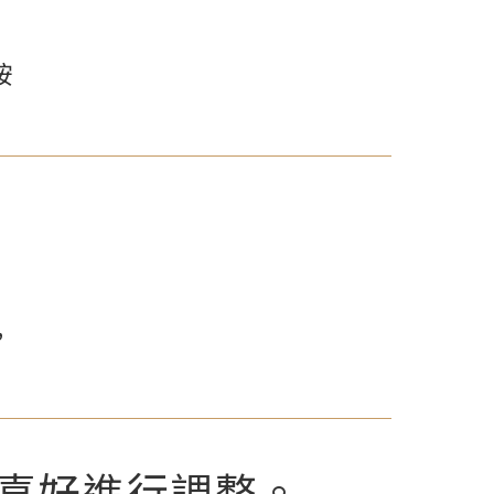
按
，
喜好進行調整。