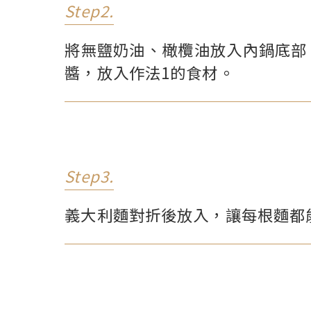
Step2.
將無鹽奶油、橄欖油放入內鍋底部
醬，放入作法1的食材。
Step3.
義大利麵對折後放入，讓每根麵都