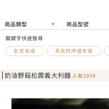
商品類型
商品型號
關鍵字快速搜尋
影音食譜
蒸氣烘烤爐食譜
奶油野菇松露義大利麵
人氣1076