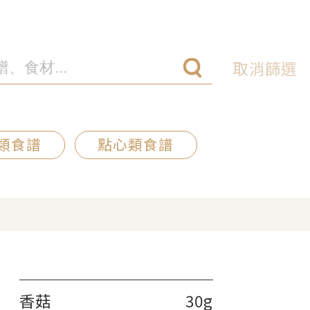
取消篩選
類食譜
點心類食譜
香菇
30g