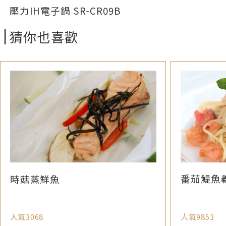
壓力IH電子鍋 SR-CR09B
猜你也喜歡
番茄鯷魚
時菇蒸鮮魚
人氣3068
人氣9853