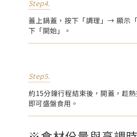
Step4.
蓋上鍋蓋，按下「調理」→ 顯示「自
下「開始」。
Step5.
約15分鐘行程結束後，開蓋，趁
即可盛盤食用。
※食材份量與烹調