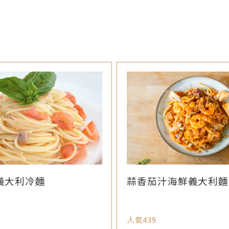
義大利冷麵
蒜香茄汁海鮮義大利麵
人氣439