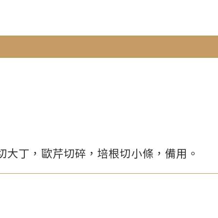
切大丁，歐芹切碎，培根切小條，備用。