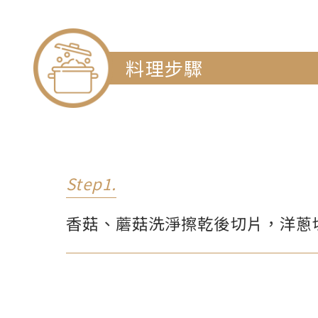
料理步驟
Step1.
香菇、蘑菇洗淨擦乾後切片，洋蔥