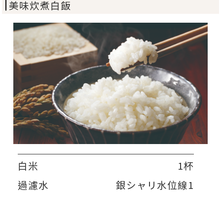
美味炊煮白飯
白米
1杯
過濾水
銀シャリ水位線1