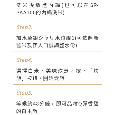
洗米後放進內鍋(也可以在SR-
PAA100的內鍋洗米)
Step3.
加水至銀シャリ水位線1(可依照新
舊米及個人口感調整水份)
Step4.
選擇白米、美味炊煮，按下「炊
飯」按鈕，開始炊飯
Step5.
等候約48分鐘，即可品嚐Q彈香甜
的白米飯