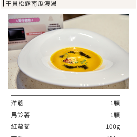
干貝松露南瓜濃湯
洋蔥
1顆
馬鈴薯
1顆
紅蘿蔔
100g