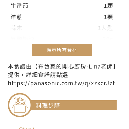
牛番茄
1顆
洋蔥
1顆
蒜末
1大匙
無鹽奶油
20g
---調味料---
顯示所有食材
魚露
2分之1~1匙
顯示部份食材
本食譜由【布魯家的開心廚房-Lina老師】
糖
1大匙
提供，詳細食譜請點選
https://panasonic.com.tw/q/xzxcrJzt
檸檬汁
30ml
番茄醬
2分之1~1匙
料理步驟
是拉差辣醬
適量