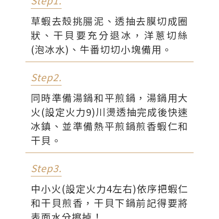
Step1.
草蝦去殼挑腸泥、透抽去膜切成圈
狀、干貝要充分退冰，洋蔥切絲
(泡冰水)、牛番切切小塊備用。
Step2.
同時準備湯鍋和平煎鍋，湯鍋用大
火(設定火力9)川燙透抽完成後快速
冰鎮、並準備熱平煎鍋煎香蝦仁和
干貝。
Step3.
中小火(設定火力4左右)依序把蝦仁
和干貝煎香，干貝下鍋前記得要將
表面水分擦掉！