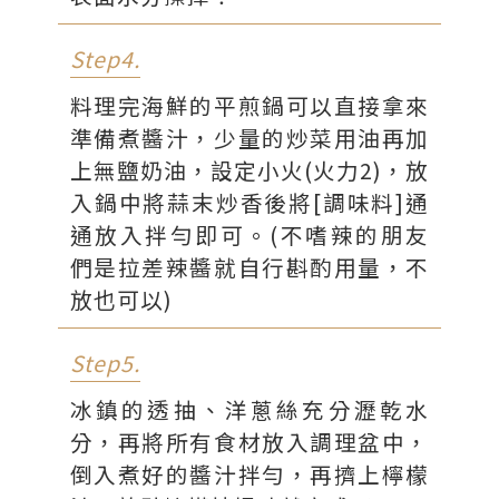
Step4.
料理完海鮮的平煎鍋可以直接拿來
準備煮醬汁，少量的炒菜用油再加
上無鹽奶油，設定小火(火力2)，放
入鍋中將蒜末炒香後將[調味料]通
通放入拌勻即可。(不嗜辣的朋友
們是拉差辣醬就自行斟酌用量，不
放也可以)
Step5.
冰鎮的透抽、洋蔥絲充分瀝乾水
分，再將所有食材放入調理盆中，
倒入煮好的醬汁拌勻，再擠上檸檬