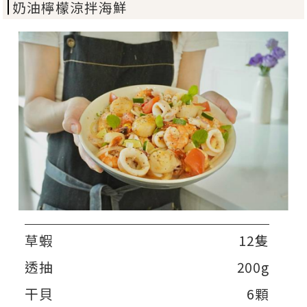
奶油檸檬涼拌海鮮
草蝦
12隻
透抽
200g
干貝
6顆