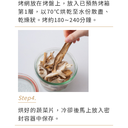
烤網放在烤盤上，放入已預熱烤箱
第1層，以70℃烘乾至水份散盡、
乾燥狀。烤約180∼240分鐘。
Step4.
烘好的蔬菜片，冷卻後馬上放入密
封容器中保存。