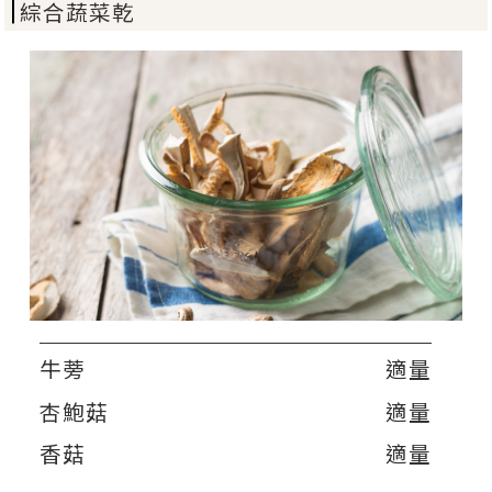
綜合蔬菜乾
牛蒡
適量
杏鮑菇
適量
香菇
適量