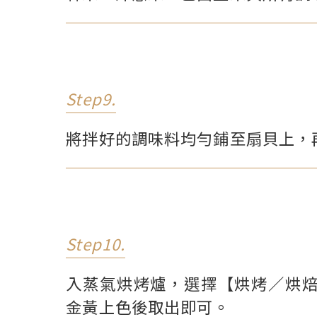
Step9.
將拌好的調味料均勻鋪至扇貝上，
Step10.
入蒸氣烘烤爐，選擇【烘烤／烘焙
金黃上色後取出即可。