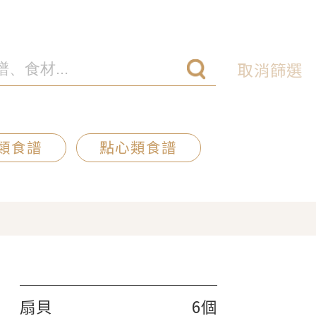
取消篩選
類食譜
點心類食譜
扇貝
6個