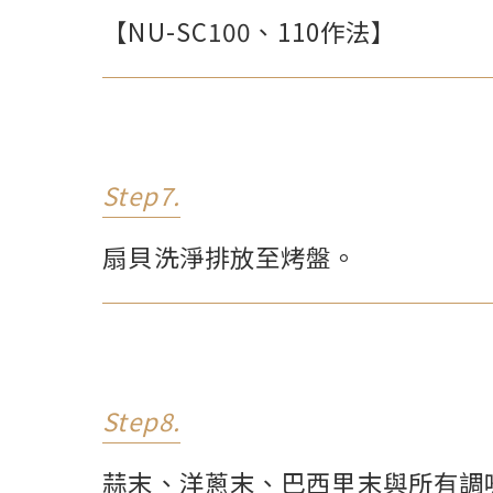
【NU-SC100、110作法】
Step7.
扇貝洗淨排放至烤盤。
Step8.
蒜末、洋蔥末、巴西里末與所有調