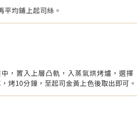
再平均鋪上起司絲。
盤中，置入上層凸軌，入蒸氣烘烤爐，選擇
0 °C，烤10分鐘，至起司金黃上色後取出即可。