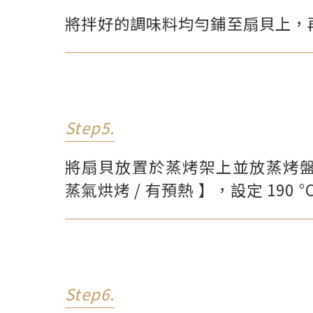
將拌好的調味料均勻鋪至扇貝上，
Step5.
將扇貝放置於蒸烤架上並放蒸烤
蒸氣烘烤 / 有預熱 】，設定 19
Step6.