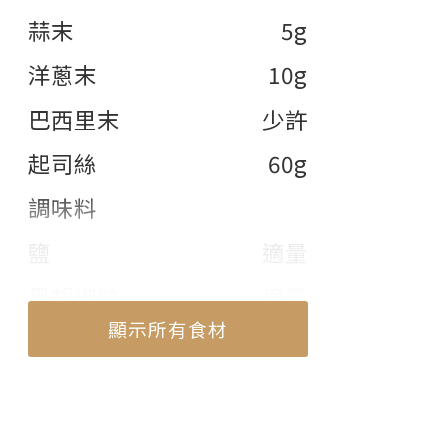
蒜末
5g
洋蔥末
10g
巴西里末
少許
起司絲
60g
調味料
鹽
適量
黑胡椒粒
適量
顯示所有食材
顯示部份食材