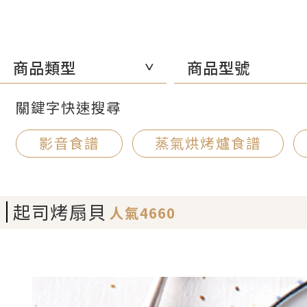
商品類型
商品型號
關鍵字快速搜尋
影音食譜
蒸氣烘烤爐食譜
起司烤扇貝
人氣4660