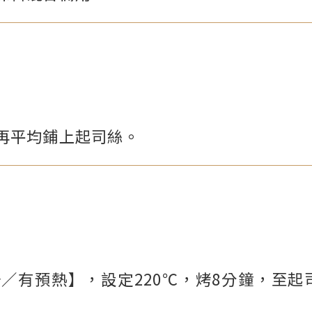
再平均鋪上起司絲。
／有預熱】，設定220℃，烤8分鐘，至起