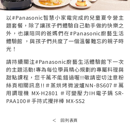
以#Panasonic智慧小家電完成的兒童夏令營主
題套餐，除了讓孩子們體驗自己動手做的快樂之
外，也讓陪同的爸媽們在#Panasonic廚藝生活
體驗館 ，與孩子們共度了一個溫馨難忘的親子時
光！
請持續關注#Panasonic廚藝生活體驗館下一次
的主題活動!專為每位學員精心規劃的專屬料理與
甜點課程，您千萬不能錯過喔!!敬請密切注意粉
絲頁相關訊息!!＃蒸烘烤微波爐NN-BS607＃萬
用調理機 MX-H2801 ＃可變壓力IH電子鍋 SR-
PAA100＃手持式攪拌棒 MX-SS2
＜ 回列表頁