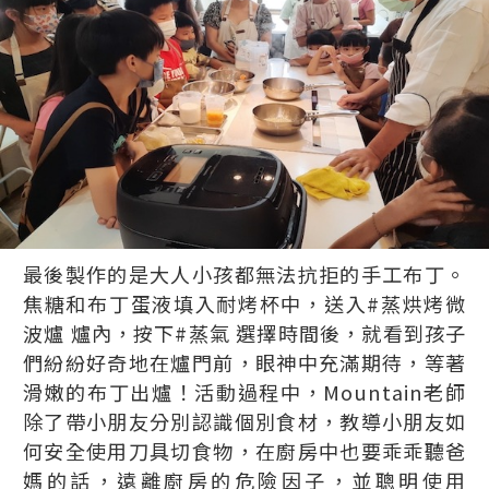
最後製作的是大人小孩都無法抗拒的手工布丁。
焦糖和布丁蛋液填入耐烤杯中，送入#蒸烘烤微
波爐 爐內，按下#蒸氣 選擇時間後，就看到孩子
們紛紛好奇地在爐門前，眼神中充滿期待，等著
滑嫩的布丁出爐！活動過程中，Mountain老師
除了帶小朋友分別認識個別食材，教導小朋友如
何安全使用刀具切食物，在廚房中也要乖乖聽爸
媽的話，遠離廚房的危險因子，並聰明使用