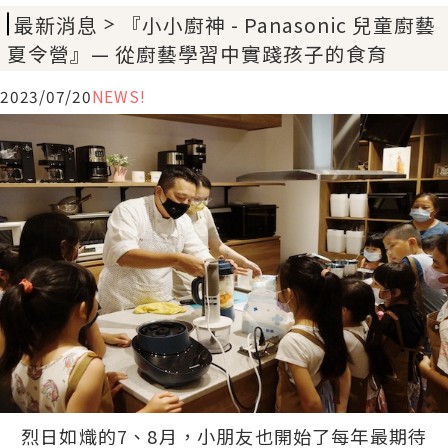
最新消息
『小小廚神 - Panasonic 兒童廚藝
＞
夏令營』— 從廚藝學習中實踐孩子的食育
2023/07/20
NEWS!
烈日如熾的7、8月，小朋友也開始了每年最期待