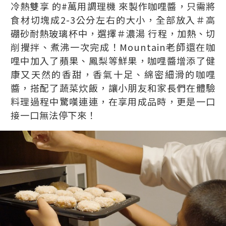
冷熱雙享 的#萬用調理機 來製作咖哩醬，只需將
食材切塊成2-3公分左右的大小，全部放入＃高
硼砂耐熱玻璃杯中，選擇＃濃湯 行程，加熱、切
削攪拌、煮沸一次完成！Mountain老師還在咖
哩中加入了蘋果、鳳梨等鮮果，咖哩醬增添了健
康又天然的香甜，香氣十足、綿密細滑的咖哩
醬，搭配了蔬菜炊飯，讓小朋友和家長們在體驗
料理過程中驚嘆連連，在享用成品時，更是一口
接一口無法停下來！