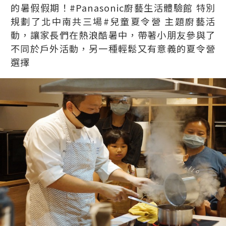
的暑假假期！#Panasonic廚藝生活體驗館 特別
規劃了北中南共三場#兒童夏令營 主題廚藝活
動，讓家長們在熱浪酷暑中，帶著小朋友參與了
不同於戶外活動，另一種輕鬆又有意義的夏令營
選擇