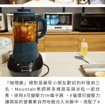
『咖哩飯』絕對是最受小朋友歡迎的料理前三
名，Mountain老師將多樣蔬菜與米粒一起炊
煮，使用#可變壓力IH電子鍋 ，#循環可變壓力
讓蔬菜的營養素自然地融合入米飯中，搭配了#