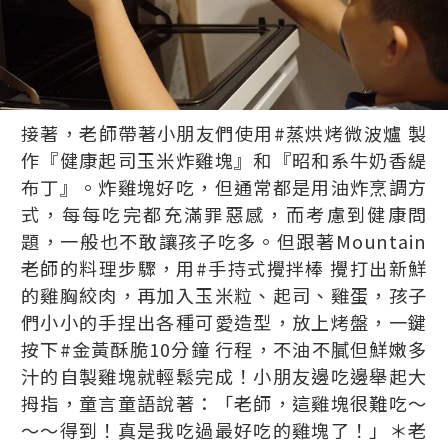
接著，老師帶著小朋友們使用#蒸烘烤微波爐 製
作『健康起司玉米炸雞塊』和『昭和系牛奶香緹
布丁』。炸雞塊好吃，但通常都是用油炸烹調方
式，每每吃完都充滿罪惡感，而考慮到健康問
題，一般也不敢讓孩子吃多。但跟著Mountain
老師的料理步驟，用#手持式攪拌棒 攪打出新鮮
的雞胸絞肉，再加入玉米粒、起司、雞蛋，孩子
們小小的手捏出各種可愛造型，放上烤盤，一鍵
按下#金黃酥脆10分鐘 行程，不油不膩但鮮嫩多
汁的自製雞塊就輕鬆完成！小朋友邊吃邊舉起大
拇指，童言童語說著：「老師，這雞塊很難吃～
～～得到！真是我吃過最好吃的雞塊了！」＊老