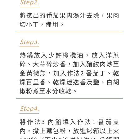
Step2.
將挖出的番茄果肉湯汁去除，果肉
切小丁，備用。
Step3.
熱鍋放入少許橄欖油，放入洋蔥
碎、大蒜碎炒香，加入豬絞肉炒至
金黃微焦，加入作法2 番茄丁、乾
燥百里香、乾燥迷迭香及鹽、白胡
椒粉煮至水分收乾。
Step4.
將作法3 內餡填入作法1 番茄盅
內，撒上麵包粉，放進烤箱以上火