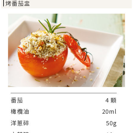
烤番茄盅
番茄
4 顆
橄欖油
20ml
洋蔥碎
50g