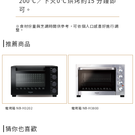
200℃／下火0℃烘烤約15 分鐘即
可。
※食材份量與烹調時間供參考，可依個人口感喜好進行調
整。
推薦商品
電烤箱 NB-H3800
電烤箱 NB-H3202
猜你也喜歡