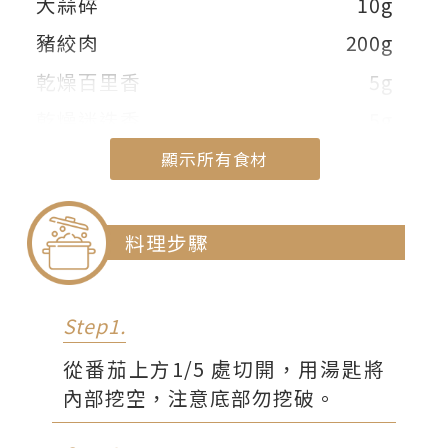
大蒜碎
10g
豬絞肉
200g
乾燥百里香
5g
乾燥迷迭香
5g
鹽
少許
顯示所有食材
白胡椒粉
少許
顯示部份食材
麵包粉
少許
料理步驟
Step1.
從番茄上方1/5 處切開，用湯匙將
內部挖空，注意底部勿挖破。