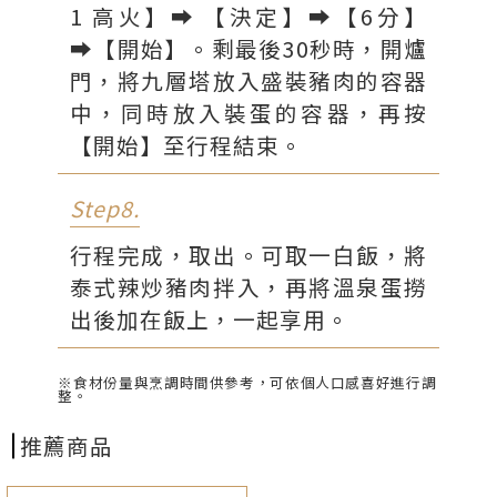
1 高火】⮕ 【決定】⮕【6分】
⮕【開始】。剩最後30秒時，開爐
門，將九層塔放入盛裝豬肉的容器
中，同時放入裝蛋的容器，再按
【開始】至行程結束。
Step8.
行程完成，取出。可取一白飯，將
泰式辣炒豬肉拌入，再將溫泉蛋撈
出後加在飯上，一起享用。
※食材份量與烹調時間供參考，可依個人口感喜好進行調
整。
推薦商品