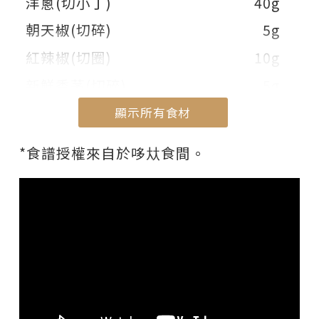
洋蔥(切小丁)
40g
朝天椒(切碎)
5g
紅辣椒(切圈)
10g
新鮮香茅(切碎)
5g
嫩薑(切碎)
5g
顯示所有食材
牛番茄(切小丁)
30g
顯示部份食材
*食譜授權來自於哆夶食間。
九層塔葉
15g
<調味料>
蠔油
20g
醬油
20g
糖
適量
白胡椒
適量