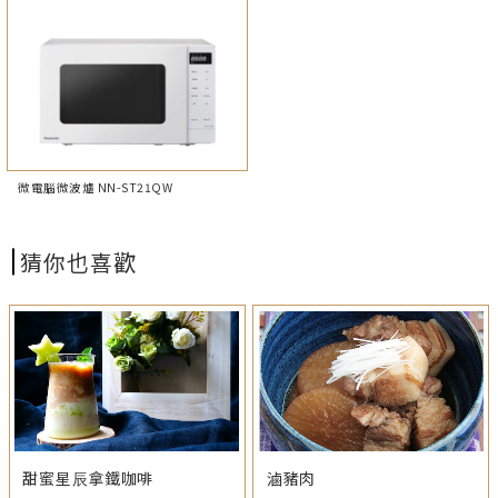
微電腦微波爐 NN-ST21QW
猜你也喜歡
甜蜜星⾠拿鐵咖啡
滷豬肉