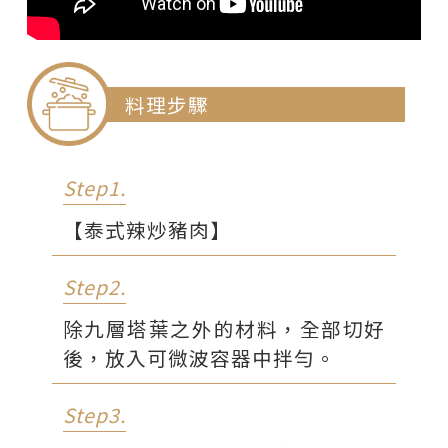
魚露
5g
老抽(醬色)
5g
【溫泉蛋】
料理步驟
全蛋
1顆
熱水
40g
Step1.
【泰式辣炒豬肉】
Step2.
除九層塔葉之外的材料，全部切好
後，放入可微波容器中拌勻。
Step3.