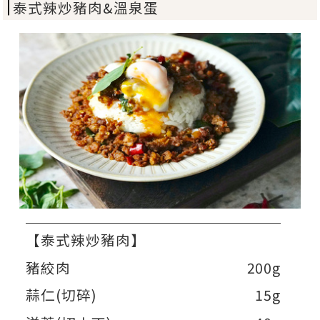
泰式辣炒豬肉&溫泉蛋
【泰式辣炒豬肉】
豬絞肉
200g
蒜仁(切碎)
15g