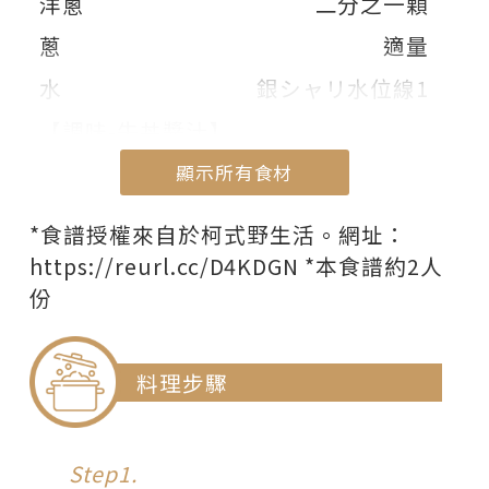
洋蔥
二分之一顆
蔥
適量
水
銀シャリ水位線1
【調味-牛丼醬汁】
醬油
3大匙
顯示所有食材
味醂
1大匙
顯示部份食材
*食譜授權來自於柯式野生活。網址：
米酒
1大匙
https://reurl.cc/D4KDGN *本食譜約2人
份
砂糖
5g
鮮味炒手
5g
料理步驟
Step1.