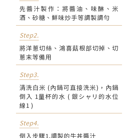
先醬汁製作：將醬油、味醂、米
酒、砂糖、鮮味炒手等調製調勻
Step2.
將洋蔥切絲、鴻喜菇根部切掉、切
蔥末等備用
Step3.
清洗白米 (內鍋可直接洗米)，內鍋
倒入 1量杯的水 ( 銀シャリ的水位
線1 )
Step4.
倒入步驟1.調製的牛丼醬汁