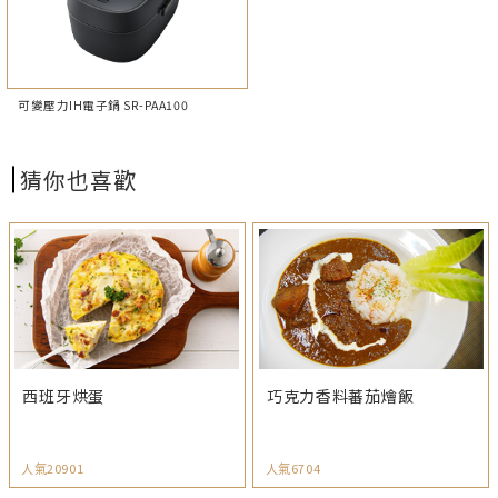
可變壓力IH電子鍋 SR-PAA100
猜你也喜歡
西班牙烘蛋
巧克力香料蕃茄燴飯
人氣20901
人氣6704