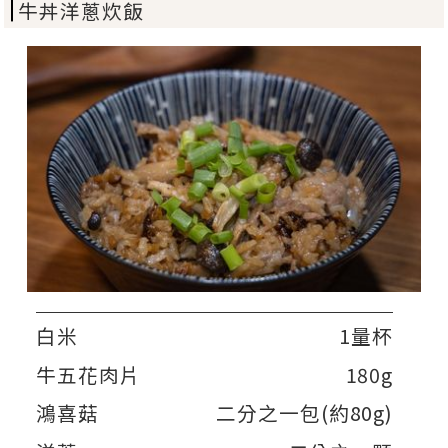
牛丼洋蔥炊飯
白米
1量杯
牛五花肉片
180g
鴻喜菇
二分之一包(約80g)