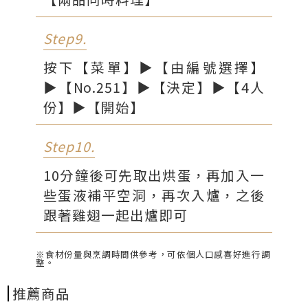
Step9.
按下【菜單】▶【由編號選擇】
▶【No.251】▶【決定】▶【4人
份】▶【開始】
Step10.
10分鐘後可先取出烘蛋，再加入一
些蛋液補平空洞，再次入爐，之後
跟著雞翅一起出爐即可
※食材份量與烹調時間供參考，可依個人口感喜好進行調
整。
推薦商品