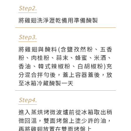
柴魚粉
4g
Step2.
水
400g
將雞翅洗淨瀝乾備用準備醃製
Step3.
將雞翅與醃料(含鹽孜然粉、五香
粉、肉桂粉、蒜末、蜂蜜、米酒、
香油、韓式辣椒粉、白胡椒粉)充
分混合拌勻後，蓋上容器蓋後，放
至冰箱冷藏醃製一天
Step4.
進入蒸烘烤微波爐前從冰箱取出稍
微回溫，雙面烤盤上塗少許的油，
再將雞翅放置在雙面烤盤上