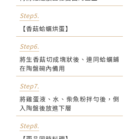
Step5.
【香菇蛤蠣烘蛋】
Step6.
將生香菇切成塊狀後、連同蛤蠣鋪
在陶盤碗內備用
Step7.
將雞蛋液、水、柴魚粉拌勻後，倒
入陶盤後放進下層
Step8.
【兩品同時料理】