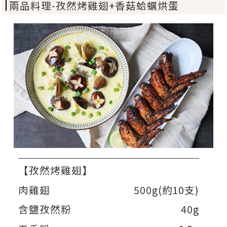
兩品料理-孜然烤雞翅+香菇蛤蠣烘蛋
【孜然烤雞翅】
肉雞翅
500g(約10支)
含鹽孜然粉
40g