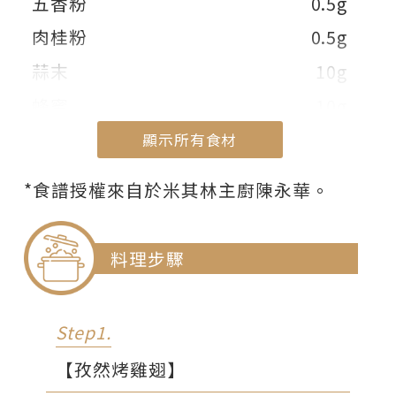
五香粉
0.5g
肉桂粉
0.5g
蒜末
10g
蜂蜜
10g
米酒
15g
顯示所有食材
香油
15g
顯示部份食材
*食譜授權來自於米其林主廚陳永華。
韓式辣椒粉
5g
白胡椒粉
1g
料理步驟
【香菇蛤蠣烘蛋】
蛤蠣
150g(約10顆)
Step1.
生香菇
60g(約3朵)
【孜然烤雞翅】
雞蛋液
200g(約4~5顆)