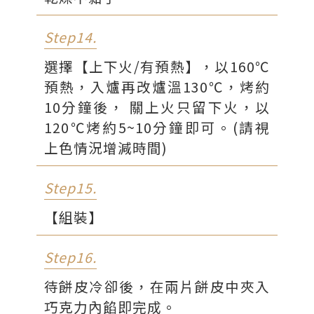
Step14.
選擇【上下火/有預熱】，以160℃
預熱，入爐再改爐溫130℃，烤約
10分鐘後， 關上火只留下火，以
120℃烤約5~10分鐘即可。(請視
上色情況增減時間)
Step15.
【組裝】
Step16.
待餅皮冷卻後，在兩片餅皮中夾入
巧克力內餡即完成。