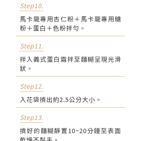
Step10.
馬卡龍專用杏仁粉＋馬卡龍專用糖
粉＋蛋白＋色粉拌勻。
Step11.
拌入義式蛋白霜拌至麵糊呈現光滑
狀。
Step12.
入花袋擠出約2.5公分大小。
Step13.
擠好的麵糊靜置10~20分鐘至表面
乾燥不黏手。