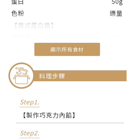
蛋白
50g
色粉
適量
【義式蛋白霜】
細砂糖
150g
水
35c.c.
顯示所有食材
蛋白
55g
顯示部份食材
塔塔粉
1g
料理步驟
【巧克力內餡】
動物性鮮奶油
100g
Step1.
蜂蜜
10g
【製作巧克力內餡】
無鹽奶油
10g
Step2.
苦甜巧克力
80g