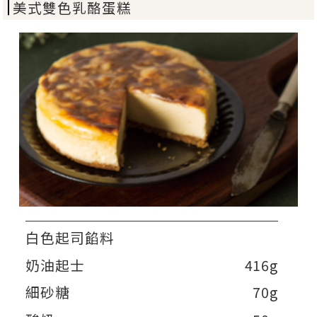
美式雙色乳酪蛋糕
白色起司餡料
奶油起士
416g
細砂糖
70g