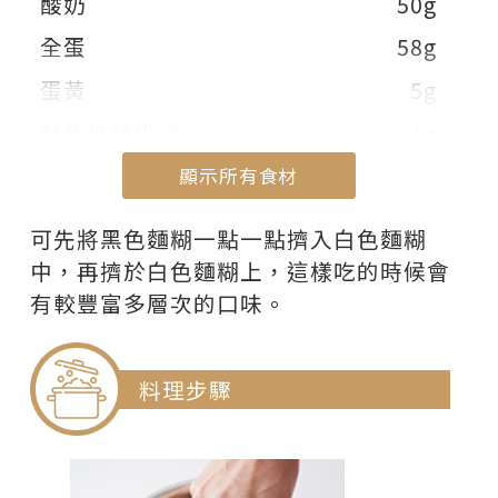
酸奶
50g
全蛋
58g
蛋黃
5g
動物性鮮奶油
21g
咖啡起司餡料
顯示所有食材
咖啡粉
2g
顯示部份食材
可先將黑色麵糊一點一點擠入白色麵糊
水
2cc
中，再擠於白色麵糊上，這樣吃的時候會
有較豐富多層次的口味。
咖啡濃縮醬
1g
焦糖醬
12g
料理步驟
低筋麵粉
4g
卡魯哇香甜酒
6g
預留白色麵糊
33g