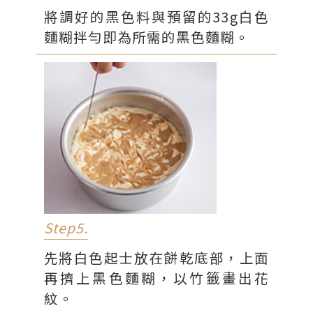
將調好的黑色料與預留的33g白色
麵糊拌勻即為所需的黑色麵糊。
Step5.
先將白色起士放在餅乾底部，上面
再擠上黑色麵糊，以竹籤畫出花
紋。