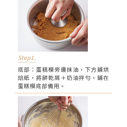
底部餅乾底
市售餅乾屑
83g
奶油
42g
Step1.
底部：蛋糕模旁邊抹油，下方鋪烘
焙紙，將餅乾屑＋奶油拌勻，鋪在
蛋糕模底部備用。