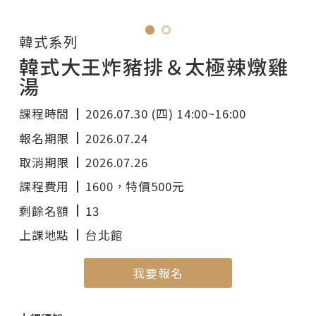
電氣
韓式系列
韓式大王炸豬排＆太極辣燉雞
湯
課程時間
2026.07.30 (四) 14:00~16:00
報名期限
2026.07.24
取消期限
2026.07.26
課程費用
1600
，特價500元
剩餘名額
13
上課地點
台北館
我要報名