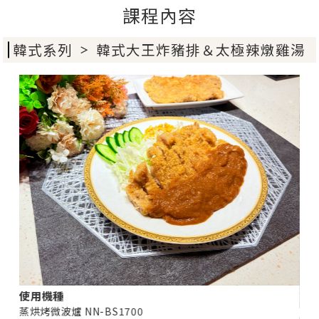
課程內容
韓式系列
韓式大王炸豬排＆太極辣燉雞湯
＞
使用機種
蒸烘烤微波爐 NN-BS1700
使