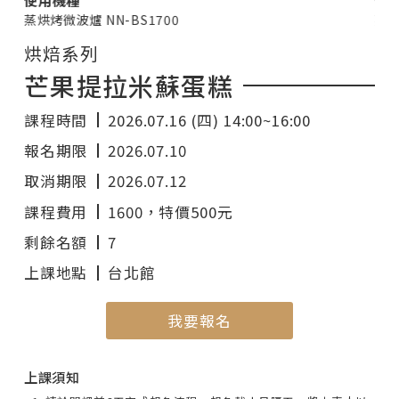
蒸烘烤微波爐 NN-BS1700
蒸烘
烘焙系列
芒果提拉米蘇蛋糕
課程時間
2026.07.16 (四) 14:00~16:00
報名期限
2026.07.10
取消期限
2026.07.12
課程費用
1600
，特價500元
剩餘名額
7
上課地點
台北館
我要報名
上課須知