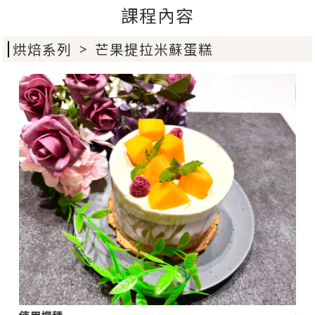
課程內容
烘焙系列
芒果提拉米蘇蛋糕
＞
使用機種
使