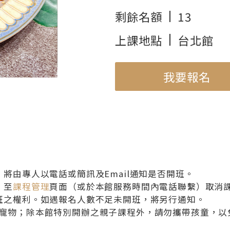
剩餘名額
13
上課地點
台北館
我要報名
使用機種
IH電子鍋 SR-PAA100
將由專人以電話或簡訊及Email通知是否開班。
）至
課程管理
頁面（或於本館服務時間內電話聯繫）取消
班之權利。如遇報名人數不足未開班，將另行通知。
寵物；除本館特別開辦之親子課程外，請勿攜帶孩童，以