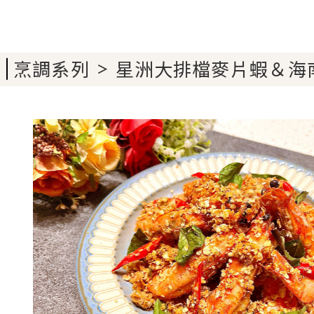
烹調系列
星洲大排檔麥片蝦＆海
＞