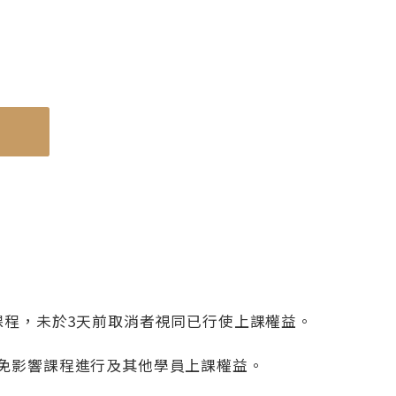
使用機種
蒸氣烘烤爐 NU-SC280W
課程，未於3天前取消者視同已行使上課權益。
免影響課程進行及其他學員上課權益。