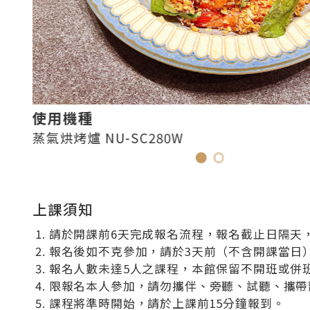
使用機種
蒸氣烘烤爐 NU-SC280W
上課須知
請於開課前6天完成報名流程，報名截止日隔天，
報名後如不克參加，請於3天前（不含開課當日
報名人數未達5人之課程，本館保留不開班或併
限報名本人參加，請勿攜伴、旁聽、試聽、攜帶
課程將準時開始，請於上課前15分鐘報到。