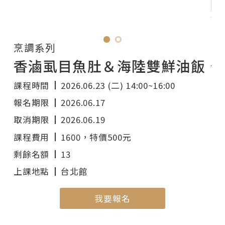
使
IH
烹調系列
香滷虱目魚肚＆海陸雙鮮油飯
課程時間
2026.06.23 (二) 14:00~16:00
報名期限
2026.06.17
取消期限
2026.06.19
課程費用
1600
，特價500元
剩餘名額
13
上課地點
台北館
我要報名