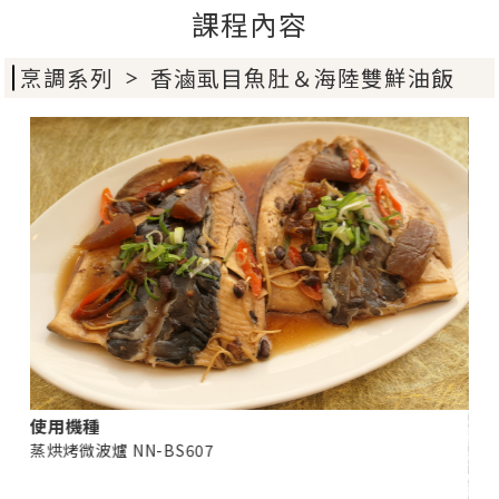
課程內容
烹調系列
香滷虱目魚肚＆海陸雙鮮油飯
＞
使用機種
蒸烘烤微波爐 NN-BS607