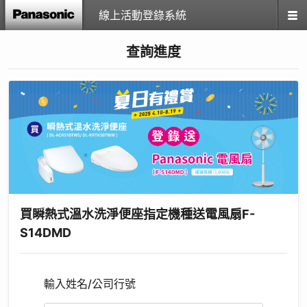
線上活動登錄系統
查詢進度
買瞬熱式溫水洗淨便座指定機種送電風扇F-
S14DMD
輸入姓名/公司行號