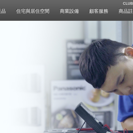
CLUB
產品
住宅與居住空間
商業設備
顧客服務
商品註